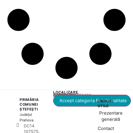
LOCALIZARE
Acest conținut este blocat până când acceptați categoria corespunzătoare de cookie-uri.
PRIMĂRIA
Accept categoria Funcționalitate
LINKURI
COMUNEI
UTILE
ȘTEFEȘTI
Prezentare
Județul
generală
Prahova
DC14
Contact
107575,