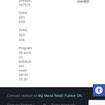
Ștefești,
condiții
107575
0244
243
030
0244
243
416
Program
de lucru
cu
publicul:
luni -
vineri
08:30 -
15:30
Open
Concept realizat de
Big Media Relații Publice SRL
Comuna Ștefești |
©
Toate drepturile