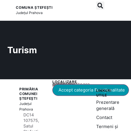
COMUNA ȘTEFEȘTI
și serviciile publice
Județul
Prahova
Turism
LOCALIZARE
Acest conținut este blocat până când acceptați categoria corespunzătoare de cookie-uri.
PRIMĂRIA
Accept categoria Funcționalitate
LINKURI
COMUNEI
UTILE
ȘTEFEȘTI
Prezentare
Județul
generală
Prahova
DC14
Contact
107575,
Satul
Termeni și