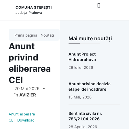
COMUNA ȘTEFEȘTI
și serviciile publice
Județul
Prahova
Prima pagină
Noutăți
Mai multe noutăți
Anunt
Anunt Proiect
privind
Hidroprahova
eliberarea
29 Iulie, 2026
CEI
Anunt privind decizia
20 Mai 2026
etapei de incadrare
în
AVIZIER
13 Mai, 2026
Sentinta civila nr.
Anunt eliberare
786/21.04.2026
CEI
Download
28 Aprilie, 2026