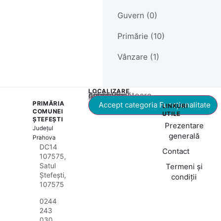
Guvern (0)
Primărie (10)
Vânzare (1)
LOCALIZARE
Acest conținut este blocat până când acceptați categoria corespunzătoare de cookie-uri.
PRIMĂRIA
Accept categoria Funcționalitate
LINKURI
COMUNEI
UTILE
ȘTEFEȘTI
Prezentare
Județul
generală
Prahova
DC14
Contact
107575,
Satul
Termeni și
Ștefești,
condiții
107575
0244
243
030