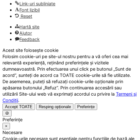
Link-uri subliniate
Font lizibil
Reset
Hartă site
Ajutor
Feedback
Acest site folosește cookie
Folosim cookie-uri pe site-ul nostru pentru a vă oferi cea mai
relevantă experiență, reținând preferințele și vizitele
dumneavoastră. Prin efectuarea unui click pe butonul „Sunt de
acord”, sunteți de acord ca TOATE cookie-urile să fie utilizate.
De asemenea, puteți să refuzați cookie-urile opționale prin
apăsarea butonului „Refuz”. Prin continuarea accesării sau
utilizării Site-ului web vă exprimați acordul cu privire la
Termeni și
Condiții
.
Accept TOATE
Resping opționale
Preferințe
🍪
Preferințe
×
Necesare
Cookie-urile necesare sunt esențiale pentru funcțiile de bază ale