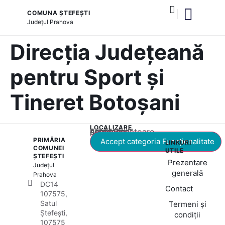
COMUNA ȘTEFEȘTI
Județul
Prahova
și serviciile publice
Direcția Județeană
pentru Sport și
Tineret Botoșani
LOCALIZARE
Acest conținut este blocat până când acceptați categoria corespunzătoare de cookie-uri.
PRIMĂRIA
Accept categoria Funcționalitate
LINKURI
COMUNEI
UTILE
ȘTEFEȘTI
Prezentare
Județul
generală
Prahova
DC14
Contact
107575,
Satul
Termeni și
Ștefești,
condiții
107575