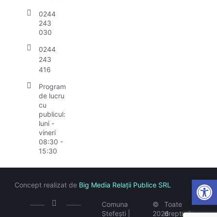
0244
243
030
0244
243
416
Program
de lucru
cu
publicul:
luni -
vineri
08:30 -
15:30
Open
Concept realizat de
Big Media Relații Publice SRL
Comuna
©
Toate
Ștefești |
2026
drepturile