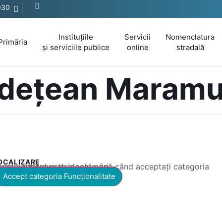
030
Instituțiile
Servicii
Nomenclatura
Primăria
și serviciile publice
online
stradală
Județean Maram
OCALIZARE
 conținut este blocat până când acceptați categoria corespunzătoare de cookie-uri.
Accept categoria Funcționalitate