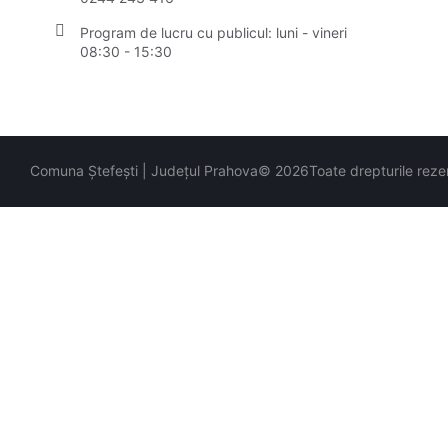
Program de lucru cu publicul:
luni - vineri
08:30 - 15:30
Comuna Ștefești | Județul Prahova
© 2026
Toate drepturile reze