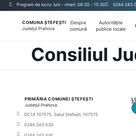
Program de lucru: luni - vineri: 08:30 - 15:30
0244 243 
Despre
Autoritățile
COMUNA ȘTEFEȘTI
Județul
Prahova
comună
publice locale
Consiliul 
PRIMĂRIA COMUNEI ȘTEFEȘTI
L
Acest
Județul
Prahova
DC14 107575, Satul Ștefești, 107575
0244 243 030
0244 243 416