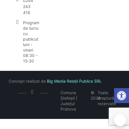
0244
243
416
Program
de lucru
cu
publicul:
luni -
vineri
08:30 -
15:30
Concept realizat de
Big Media Relații Publice SRL
Open
Comuna
©
Toate
Ștefești |
2026
drepturile
Județul
rezervate
Prahova
🍪