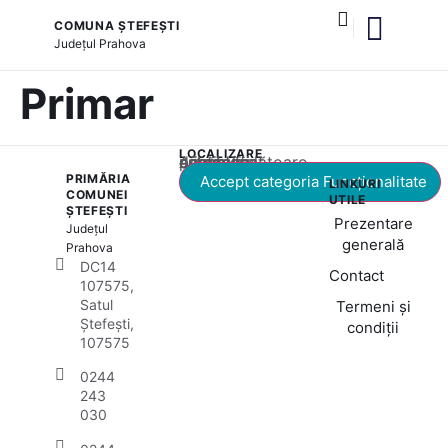
COMUNA ȘTEFEȘTI
Județul
Prahova
și serviciile publice
Primar
LOCALIZARE
Acest conținut este blocat până când acceptați categoria corespunzătoare de cookie-uri.
PRIMĂRIA
Accept categoria Funcționalitate
LINKURI
COMUNEI
UTILE
ȘTEFEȘTI
Prezentare
Județul
generală
Prahova
DC14
Contact
107575,
Satul
Termeni și
Ștefești,
condiții
107575
0244
243
030